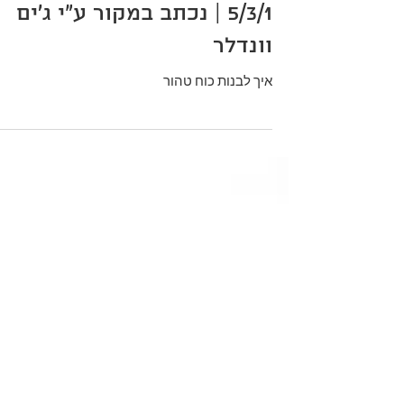
זמן קריאה 7 דקות
איך לבנות כוח טהור | תוכנית
5/3/1 | נכתב במקור ע"י ג'ים
וונדלר
איך לבנות כוח טהור