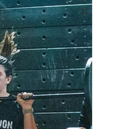
סקיל
כתבו
עלינו