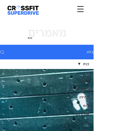
מאמרים
blog
בלוג
כוח
All
Posts
מתחילים
קהילה
כוח
אנדורנס
ריצה