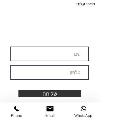
כתבו עלינו
קביעת אימון ניסיון
בואו להתנסות בשיטת האימון שכל העולם
מדבר עליה. אימון ניסיון בקרוספיט
סופרדרייב פתח תקווה!
שליחה
Phone
Email
WhatsApp