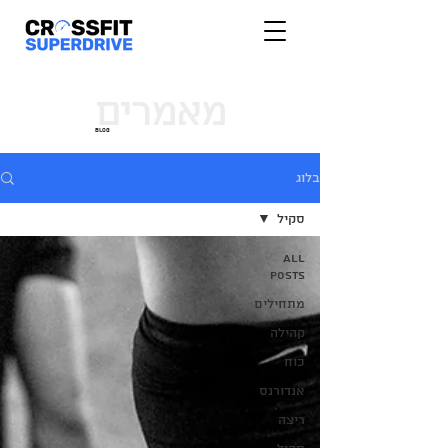
מאמרים
blog
בלוג
סקיל
All
Posts
מתחילים
קהילה
כוח
אנדורנס
ריצה