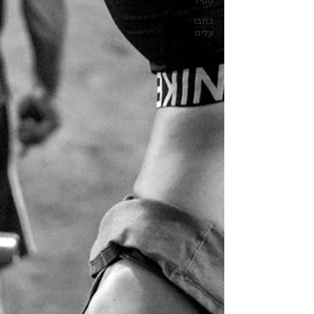
סקיל
כתבו
עלינו