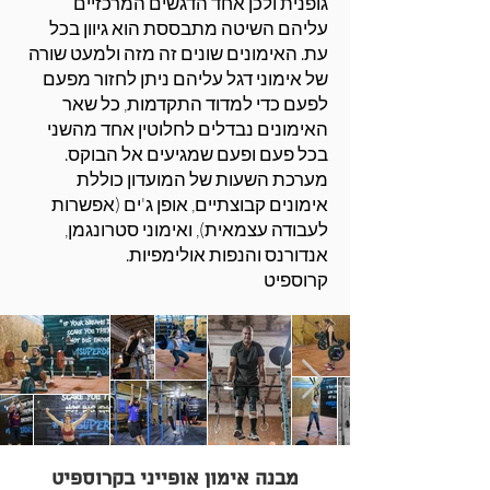
גופנית ולכן אחד הדגשים המרכזיים
עליהם השיטה מתבססת הוא גיוון בכל
עת. האימונים שונים זה מזה ולמעט שורה
של אימוני דגל עליהם ניתן לחזור מפעם
לפעם כדי למדוד התקדמות, כל שאר
האימונים נבדלים לחלוטין אחד מהשני
בכל פעם ופעם שמגיעים אל הבוקס.
מערכת השעות של המועדון כוללת
אימונים קבוצתיים, אופן ג'ים (אפשרות
לעבודה עצמאית), ואימוני סטרונגמן,
אנדורנס והנפות אולימפיות.
קרוספיט
מבנה אימון אופייני בקרוספיט