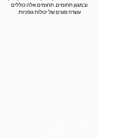
ובמגוון תחומים. תחומים אלה כוללים
עשרה סוגים של יכולות גופניות:
דיוק – היכולת לשלוט בתנועה בכיוון או
בעוצמה מסוימים.
זריזות – היכולת למזער את זמן המעבר
מתנועה אחת לתנועה אחרת.
איזון – היכולת לשמור על יציבות ושיווי
משקל במהלך ביצוע תנועה ובזמן
הפעלת כוח.
קואורדינציה – היכולת לשלב מספר
תנועות שונות לכדי תנועה ייחודית
אחת.
סיבולת לב-ריאה – יכולת הגוף לקלוט,
להעביר ולהשתמש ביעילות בחמצן
בכל איבר שדורש זאת.
גמישות – היכולת למקסם את טווח