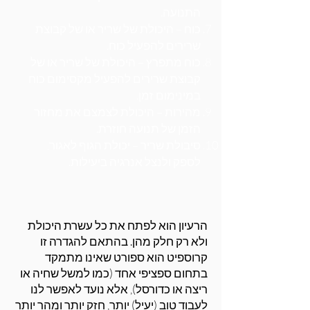
התנועה.
כוח – היכולת של שריר או של קבוצת
שרירים להפעיל כוח.
כוח מתפרץ – היכולת של שריר או של
קבוצת שרירים להפעיל מקסימום כוח
במינימום זמן.
מהירות – היכולת לצמצם את מחזור
הזמן של תנועה חוזרת.
סיבולת שריר – יכולת הגוף לאגור,
לספק ולנצל אנרגיה ביעילות.
הרעיון הוא לפתח את כל עשרת היכולת
ולא רק חלק מהן. בהתאם להגדרה זו
קרוספיט הוא ספורט שאינו מתמקד
בתחום ספציפי אחד (כמו למשל שחיה או
ריצה או כדורסל), אלא נועד לאפשר לנו
לעבוד טוב (יעיל) יותר, חזק יותר ומהר יותר