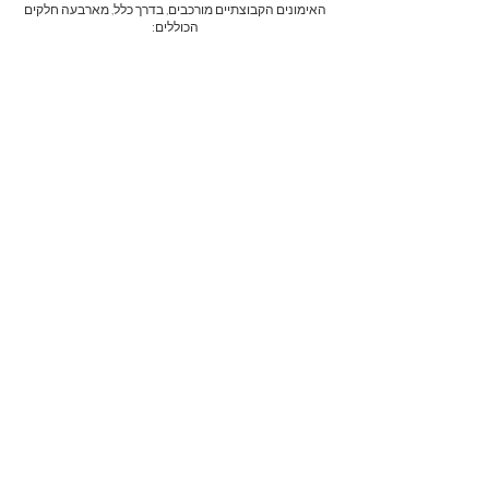
האימונים הקבוצתיים מורכבים, בדרך כלל, מארבעה חלקים
הכוללים:​​
1.
חימום
חלק זה נועד להכין את הגוף לקראת האימון
והוא מותאם ספציפית לאימון המתוכנן לאותו
יום.
2. מיומנות
עבודת הכוח מתמקדת בבניית כוח ובחיזוק
הגוף תוך הדגשת הטכניקה הנכונה והמדויקת
לביצוע התרגילים. לימוד המיומנות נועד
להקנות מיומנויות גופניות חדשות או לשפר
ולהמשיך לעבוד על מיומנויות קיימות.
עבודת
כוח או לימוד
3. מטקון
מטקון (Metcon) הוא קיצור של המושג
Metabolic Conditioning, שמשמעותו היא