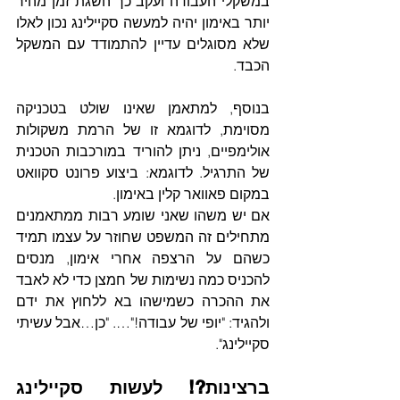
במשקלי העבודה ועקב כך השגת זמן מהיר 
יותר באימון יהיה למעשה סקיילינג נכון לאלו 
שלא מסוגלים עדיין להתמודד עם המשקל 
הכבד.
בנוסף, למתאמן שאינו שולט בטכניקה 
מסוימת, לדוגמא זו של הרמת משקולות 
אולימפיים, ניתן להוריד במורכבות הטכנית 
של התרגיל. לדוגמא: ביצוע פרונט סקוואט 
במקום פאוואר קלין באימון.
אם יש משהו שאני שומע רבות ממתאמנים 
מתחילים זה המשפט שחוזר על עצמו תמיד 
כשהם על הרצפה אחרי אימון, מנסים 
להכניס כמה נשימות של חמצן כדי לא לאבד 
את ההכרה כשמישהו בא ללחוץ את ידם 
ולהגיד: "יופי של עבודה!"…. "כן…אבל עשיתי 
סקיילינג".
ברצינות?! לעשות סקיילינג 