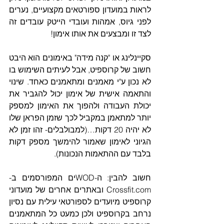
לראות במועדון ספורטאים מקצועיים, נערים 
לפני גיוס, אמהות ועובדי הייטק עובדים זה 
לצד זו ומבצעים את אותו אימון!
סקיינלינג או "קנה מידה" באימונים הוא היבט 
חשוב של קרוספיט, אבל לעיתים השימוש בו 
לא נכון ע"י מאמנים ומתאמנים כאחד. שינוי 
והתאמה אישית של אימון יכול להגביר את 
יכולת העבודה ולהפוך את האימון למספק 
יותר למתאמן במקביל לכך שזמן הפראן שלו 
לא יהיה 20 דקות…(למבולבלים- זהו זמן לא 
הגיוני לאימון שאמור להימשך מספק דקות 
בלבד עם ההתאמות הנכונות).
חשוב להבין: ה-WODים המפורסמים ב-
Crossfit.com ובאתרים אחרים של מועדוני 
קרוספיט מיועדים לספורטאי עילית עם נסיון 
נרחב בקרוספיט ולכן כמעט כל המתאמנים 