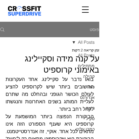
פוסט
All Posts
זמן קריאה 2 דקות
All Posts
על קנה מידה וסקיילינג
מתחילים
באימוני קרוספיט
קהילה
בואו נדבר על סקיילינג. אחד העקרונות 
החשובים ביותר שיש לקרוספיט להציע 
כוח
לעולם הכושר הגופני ובהחלט מה שתרם 
אנדורנס
לעליית המותג בשנים האחרונות והנגשתו 
ריצה
לקהל רחב ביותר.
הביקורת הנפוצה ביותר המושמעת על 
סקיל
קרוספיט היא שענף הספורט הזה אינו 
כתבו עלינו
מתאים לכל אחד. אוקיי, זה אנדרסטייטמנט. 
הביקורת היא שקרוספיט מתאים רק ל"חיות" 