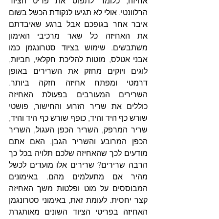
אחיזה, כלומר לתפוס את פריט הציוד 
הרלוונטי. אולי לא תגיעו לנקודת הכשל בשום 
איבר אחר בגופכם אבל ברגע שאיבדתם 
את האחיזה כל שאר מרכיבי האימון 
משתבשים. שימוש בציוד סטרונגמן כמו 
אבני אטלס, מוטות להליכת חקלאי, חביות, 
לוגים ויוקים מחזק את השרירים באופן 
דרמטי ומפתח אחיזה חזקה ביותר. 
השרירים המעורבים בפעולת האחיזה 
כוללים את שריר הזרוע והחישור, פושטי 
שורש כף היד והיד, כופף שורש כף היד והיד, 
שריר המרפק, השריר הכפן העגול, השריר 
הכפן המרובע והשריר הגבן. האם אתם 
מודעים לכך שהאחיזה שלכם תלויה בכל כך 
הרבה שרירים? שרירים אלו מועדים לכשל 
מהיר אם מתעלמים מהם. באימונים 
המבוססים על מוט ופלטות משך האחיזה 
קצר יחסית. לעומת זאת, באימוני סטרונגמן 
האחיזה בפריטי הציוד השונים מאותגרת 