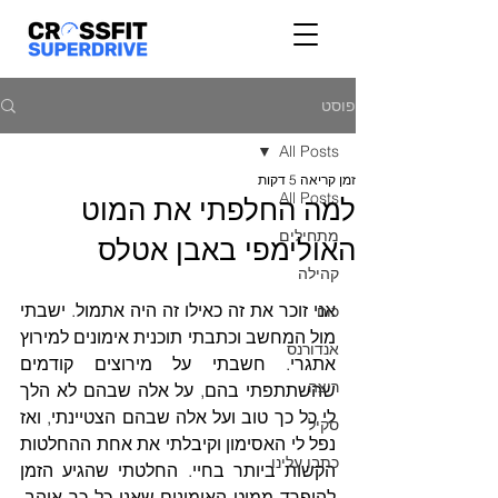
פוסט
All Posts
זמן קריאה 5 דקות
All Posts
למה החלפתי את המוט
מתחילים
האולימפי באבן אטלס
קהילה
אני זוכר את זה כאילו זה היה אתמול. ישבתי 
כוח
מול המחשב וכתבתי תוכנית אימונים למירוץ 
אנדורנס
אתגרי. חשבתי על מירוצים קודמים 
ריצה
שהשתתפתי בהם, על אלה שבהם לא הלך 
לי כל כך טוב ועל אלה שבהם הצטיינתי, ואז 
סקיל
נפל לי האסימון וקיבלתי את אחת ההחלטות 
כתבו עלינו
הקשות ביותר בחיי. החלטתי שהגיע הזמן 
להיפרד ממוט האימונים שאני כל כך אוהב. 