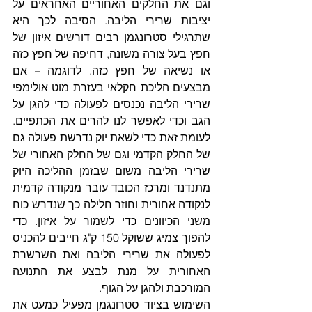
וגם את החלקים האחוריים האחראים על 
יציבות שרירי הליבה. הסיבה לכך היא 
שתרגילי סטרונגמן רבים דורשים איזון של 
חפץ בעל צורה משונה, דחיפה של חפץ כזה 
או נשיאה של חפץ כזה. לדוגמה – אם 
מבצעים הליכת חקלאי בעזרת מוט אולימפי 
שרירי הליבה נכנסים לפעולה כדי להגן על 
הגב וכדי לאפשר לנו להרים את הכתפיים. 
לעומת זאת כדי לשאת יוק נדרשת פעולה גם 
של החלק הקדמי וגם של החלק האחורי של 
שרירי הליבה משום שבזמן ההליכה היוק 
מתנדנד ומרכז הכובד עובר מנקודה קדמית 
לנקודה אחורית וחוזר חלילה כך שנדרש כוח 
משני הכיוונים כדי לשמור על איזון. כדי 
להפוך צמיג ששוקל 150 ק"ג חייבים להכניס 
לפעולה את שרירי הליבה ואת השרשרת 
האחורית על מנת לבצע את התנועה 
המורכבת ולהגן על הגוף.
השימוש בציוד סטרונגמן מפעיל כמעט את 