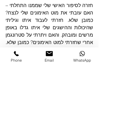
חזרה לסיפור האישי שלי שממנו התחלתי – 
האם עזבתי את מוט האימונים שלי לנצח? 
כמובן שלא. חזרתי לעבוד איתו וגיליתי 
שהיכולות וההישגים שלי איתו גדלו באופן 
מרשים ומובהק. והאם ויתרתי על סטרונגמן 
אחרי שחזרתי למוט האימונים? כמובן שלא. 
אני ממשיך לשלב אימוני סטרונגמן 
בפרוגרמינג שלי כדי לפתח את הכוח והחוזק 
Phone
Email
WhatsApp
שלי. הרעיון הוא בעצם שיש מקום גם 
לאימוני הקרוספיט הרגילים וגם לאימוני 
הסטרונגמן בתוכנית האימונים שלכם.
כמאמן, חשוב לשלב את שני עולמות התוכן 
האלה במטרה לייצר איזון בתהליך 
ההתפתחות שלנו כספורטאים. אנחנו 
מזיקים לעצמנו כאשר אנחנו מסתכלים על 
עולם תוכן מסוים אחד ומחליטים שהוא ורק 
הוא יוביל אותנו אל ההישגים אותם אנחנו 