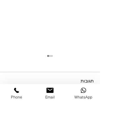
תגובות
Phone
Email
WhatsApp
עדויות ממתאמנים: דר' לוטן
כתיבת תגובה...
דור, רופא מומחה ברפואה
פנימית ומתמחה
בקרדיולוגיה